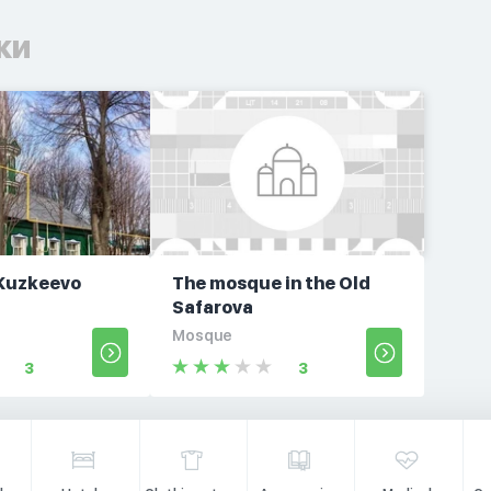
ки
Kuzkeevo
The mosque in the Old
Safarova
Mosque
3
3