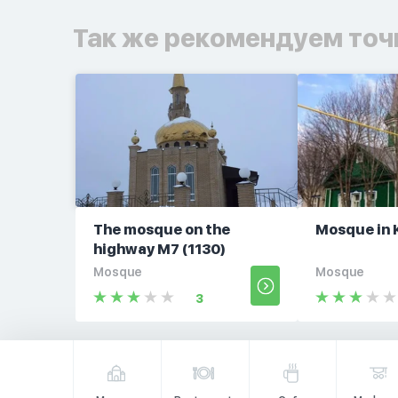
Так же рекомендуем точ
The mosque on the
Mosque in 
highway M7 (1130)
Mosque
Mosque
3