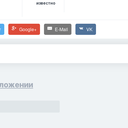
известно
r
Google+
E-Mail
VK
ложении