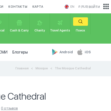
войти
КИ
КОНТАКТЫ
КАРТА
EN
₽ (RUB)
cal
Cash & Carry
Charity
Travel Agents
Поиск
СМИ
Блогеры
Android
iOS
Главная
Mosque
The Mosque Cathedral
e Cathedral
0 отзывов