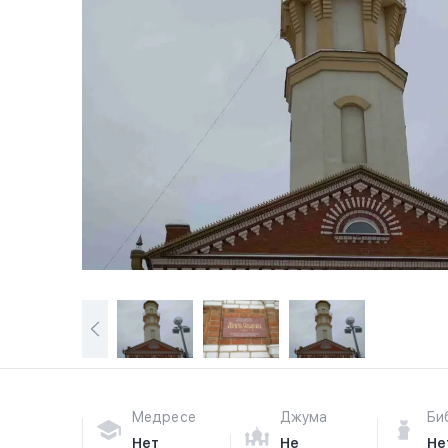
Медресе
Джума
Би
Нет
Не
Не