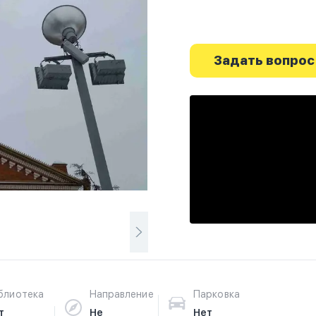
Задать вопрос
блиотека
Направление
Парковка
т
Не
Нет