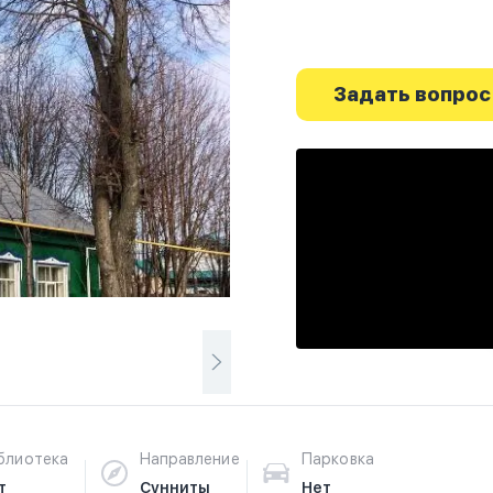
Задать вопрос
блиотека
Направление
Парковка
т
Сунниты
Нет