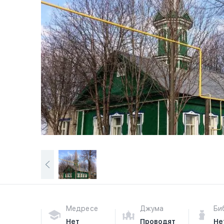
Медресе
Джума
Би
Нет
Проводят
Не