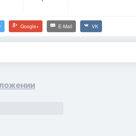
r
Google+
E-Mail
VK
ложении