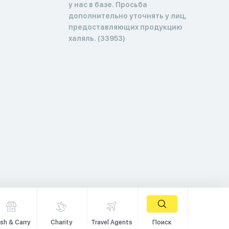
у нас в базе. Просьба
дополнительно уточнять у лиц,
предоставляющих продукцию
халяль. (33953)
sh & Carry
Charity
Travel Agents
Поиск