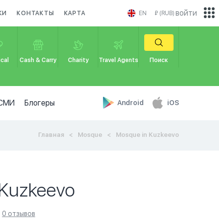
войти
КИ
КОНТАКТЫ
КАРТА
EN
₽ (RUB)
cal
Cash & Carry
Charity
Travel Agents
Поиск
СМИ
Блогеры
Android
iOS
Главная
Mosque
Mosque in Kuzkeevo
 Kuzkeevo
0 отзывов