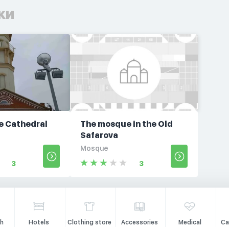
ки
e Cathedral
The mosque in the Old
Safarova
Mosque
3
3
h
Hotels
Clothing store
Accessories
Medical
Ca