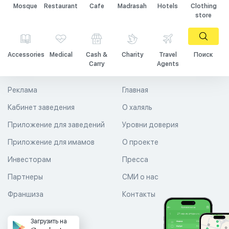
Mosque
Restaurant
Cafe
Madrasah
Hotels
Clothing
store
Accessories
Medical
Cash &
Charity
Travel
Поиск
Carry
Agents
Реклама
Главная
Кабинет заведения
О халяль
Приложение для заведений
Уровни доверия
Приложение для имамов
О проекте
Инвесторам
Пресса
Партнеры
СМИ о нас
Франшиза
Контакты
Загрузить на