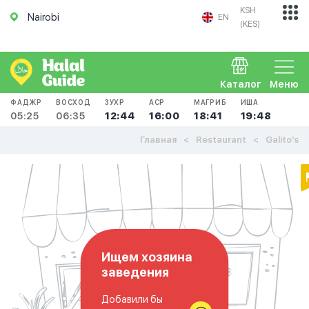
KSH
Nairobi
EN
(KES)
Каталог
Меню
ФАДЖР
ВОСХОД
ЗУХР
АСР
МАГРИБ
ИША
05:25
06:35
12:44
16:00
18:41
19:48
Главная
Restaurant
Galito's
Ищем хозяина
заведения
Добавили бы