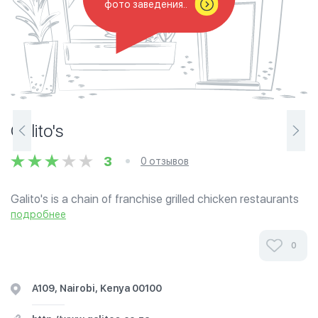
фото заведения..
Galito's
3
0 отзывов
Galito's is a chain of franchise grilled chicken restaurants
started in South Africa and expanded to Kenya in 2006.
подробнее
The restaurants specialize in Portuguese-style, spiced
chicken and serve staples...
0
A109, Nairobi, Kenya 00100