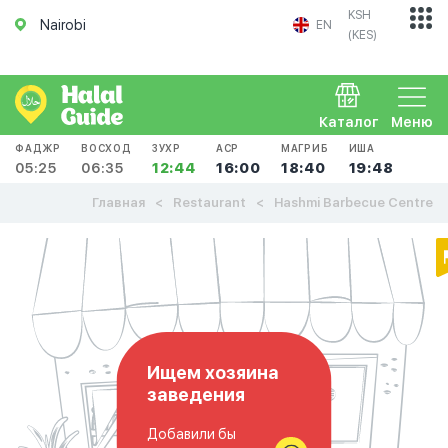
KSH
Nairobi
EN
(KES)
Каталог
Меню
ФАДЖР
ВОСХОД
ЗУХР
АСР
МАГРИБ
ИША
05:25
06:35
12:44
16:00
18:40
19:48
Главная
Restaurant
Hashmi Barbecue Centre
Ищем хозяина
заведения
Добавили бы