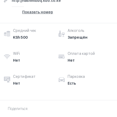
http://hashmibbq.kbo.co.ke
Показать номер
Средний чек
Алкоголь
KSh 500
Запрещён
WiFi
Оплата картой
Нет
Нет
Сертификат
Парковка
Нет
Есть
Поделиться: