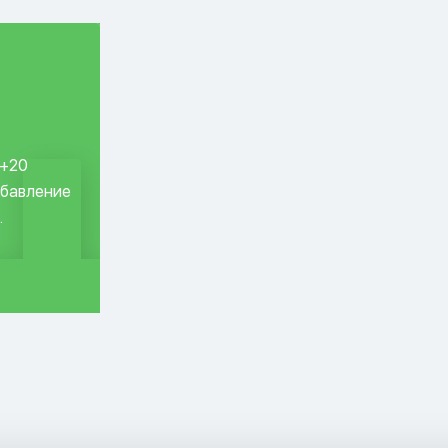
 +20
обавление
.