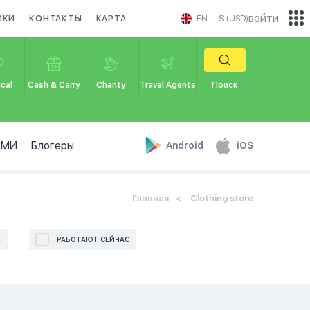
войти
ИКИ
КОНТАКТЫ
КАРТА
EN
$ (USD)
cal
Cash & Carry
Charity
Travel Agents
Поиск
СМИ
Блогеры
Android
iOS
Главная
Clothing store
Е
РАБОТАЮТ СЕЙЧАС