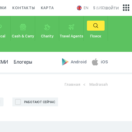
войти
ИКИ
КОНТАКТЫ
КАРТА
EN
$ (USD)
cal
Cash & Carry
Charity
Travel Agents
Поиск
СМИ
Блогеры
Android
iOS
Главная
Madrasah
Е
РАБОТАЮТ СЕЙЧАС