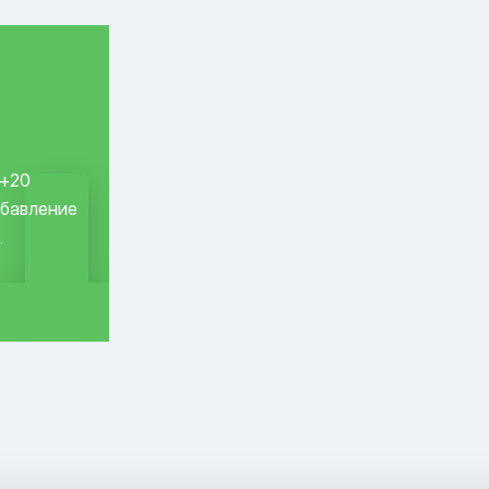
 +20
обавление
.