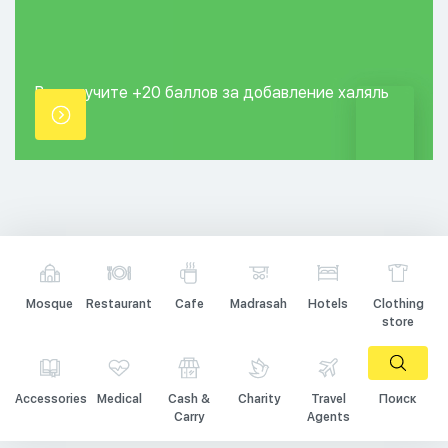
Вы получите +20
баллов за добавление
халяль
точки.
Mosque
Restaurant
Cafe
Madrasah
Hotels
Clothing
store
Accessories
Medical
Cash &
Charity
Travel
Поиск
Carry
Agents