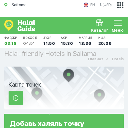
Saitama
EN
$ (USD)
Каталог
Меню
ФАДЖР
ВОСХОД
ЗУХР
АСР
МАГРИБ
ИША
03:18
04:51
11:50
15:30
18:36
20:06
Halal-friendly Hotels in Saitama
Главная
Hotels
Карта точек
Добавь
халяль
точку