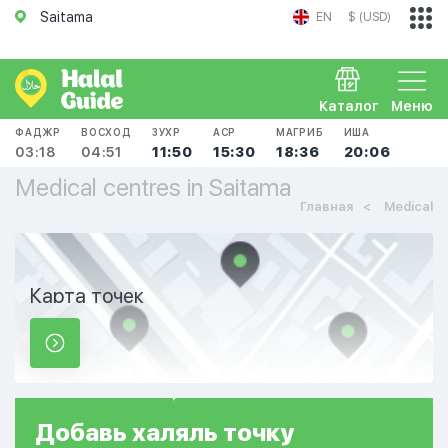
Saitama
EN
$ (USD)
Каталог
Меню
ФАДЖР
ВОСХОД
ЗУХР
АСР
МАГРИБ
ИША
03:18
04:51
11:50
15:30
18:36
20:06
Medical centres in Saitama
Главная
Medical
Карта точек
Добавь
халяль
точку