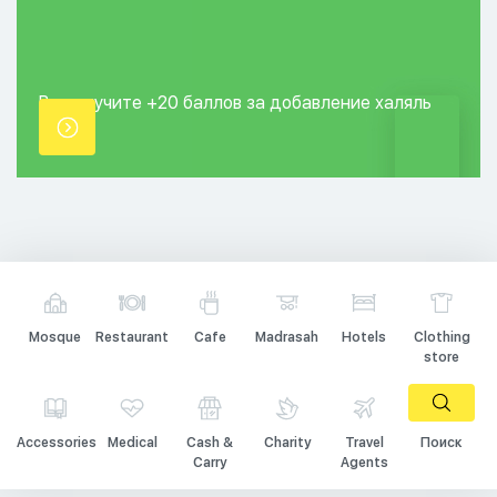
Вы получите +20
баллов за добавление
халяль
точки.
Mosque
Restaurant
Cafe
Madrasah
Hotels
Clothing
store
Accessories
Medical
Cash &
Charity
Travel
Поиск
Carry
Agents