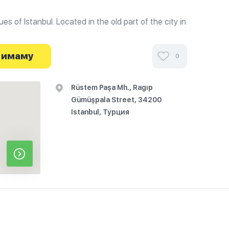
s of Istanbul. Located in the old part of the city in
 the district of eminönü and Galata bridge.
 имаму
0
Rüstem Paşa Mh., Ragıp
Gümüşpala Street, 34200
Istanbul, Турция