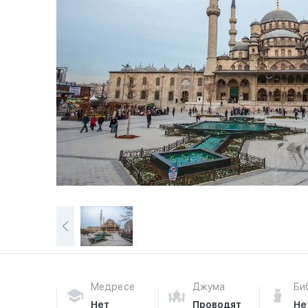
Медресе
Джума
Би
Нет
Проводят
Не