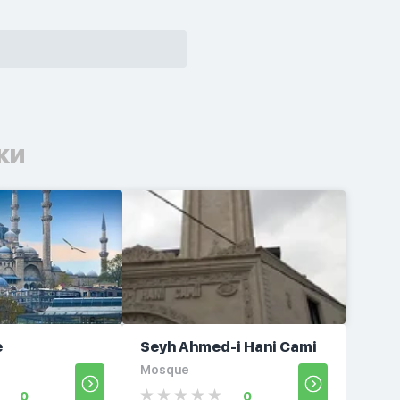
ки
e
Seyh Ahmed-i Hani Cami
Mosque
0
0