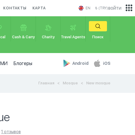
войти
КОНТАКТЫ
КАРТА
EN
₺ (TRY)
cal
Cash & Carry
Charity
Travel Agents
Поиск
СМИ
Блогеры
Android
iOS
Главная
Mosque
New mosque
ue
1 отзывов