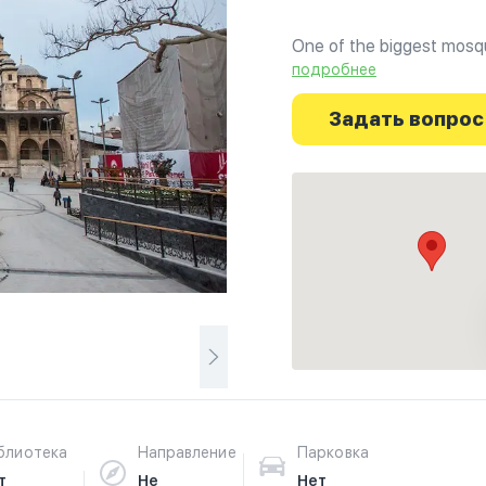
One of the biggest mosque
the homonymous square in
подробнее
Задать вопрос
блиотека
Направление
Парковка
т
Не
Нет