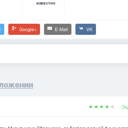
известно
r
Google+
E-Mail
VK
ложении
Оц