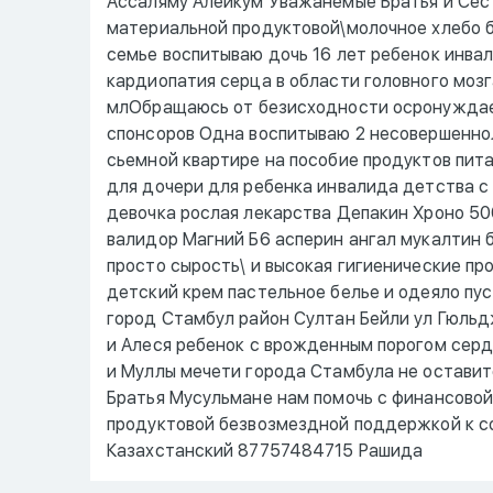
Ассаляму Алейкум Уважанемые Братья и Се
материальной продуктовой\молочное хлебо б
семье воспитываю дочь 16 лет ребенок инва
кардиопатия серца в области головного мозга
млОбращаюсь от безисходности осронуждае
спонсоров Одна воспитываю 2 несовершенно
сьемной квартире на пособие продуктов пит
для дочери для ребенка инвалида детства с 
девочка рослая лекарства Депакин Хроно 50
валидор Магний Б6 асперин ангал мукалтин 
просто сырость\ и высокая гигиенические п
детский крем пастельное белье и одеяло пус
город Стамбул район Султан Бейли ул Гюльд
и Алеся ребенок с врожденным порогом сер
и Муллы мечети города Стамбула не остави
Братья Мусульмане нам помочь с финансово
продуктовой безвозмездной поддержкой к с
Казахстанский 87757484715 Рашида