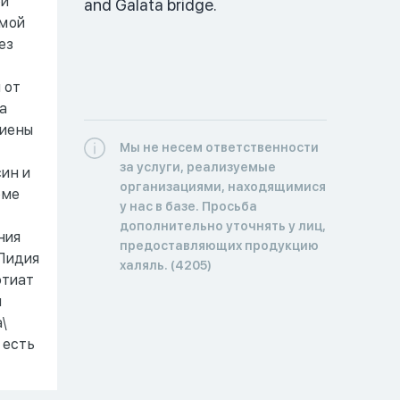
ой
and Galata bridge.
имой
ез
 от
а
гиены
Мы не несем ответственности
за услуги, реализуемые
син и
организациями, находящимися
оме
у нас в базе. Просьба
дополнительно уточнять у лиц,
ния
предоставляющих продукцию
 Лидия
халяль. (4205)
фтиат
и
\
 есть