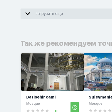
загрузить еще
Так же рекомендуем точ
Batisehir cami
Suleymani
Mosque
Mosque
0