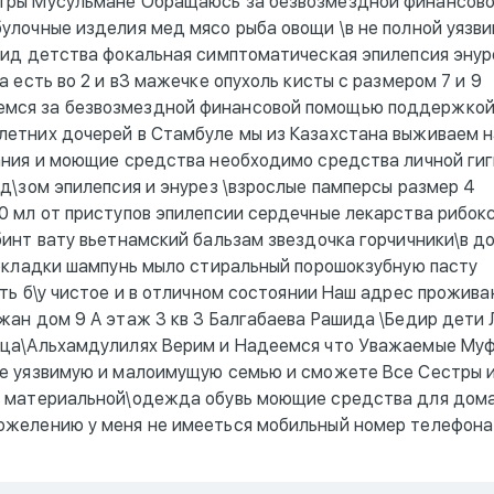
стры Мусульмане Обращаюсь за безвозмездной финансов
улочные изделия мед мясо рыба овощи \в не полной уязв
лид детства фокальная симптоматическая эпилепсия энур
 есть во 2 и в3 мажечке опухоль кисты с размером 7 и 9
мся за безвозмездной финансовой помощью поддержкой
летних дочерей в Стамбуле мы из Казахстана выживаем н
ания и моющие средства необходимо средства личной ги
д\зом эпилепсия и энурез \взрослые памперсы размер 4
0 мл от приступов эпилепсии сердечные лекарства рибок
бинт вату вьетнамский бальзам звездочка горчичники\в д
рокладки шампунь мыло стиральный порошокзубную пасту
ть б\у чистое и в отличном состоянии Наш адрес прожива
жан дом 9 А этаж 3 кв 3 Балгабаева Рашида \Бедир дети
дца\Альхамдулилях Верим и Надеемся что Уважаемые Му
те уязвимую и малоимущую семью и сможете Все Сестры 
й материальной\одежда обувь моющие средства для дома
ожелению у меня не имееться мобильный номер телефона