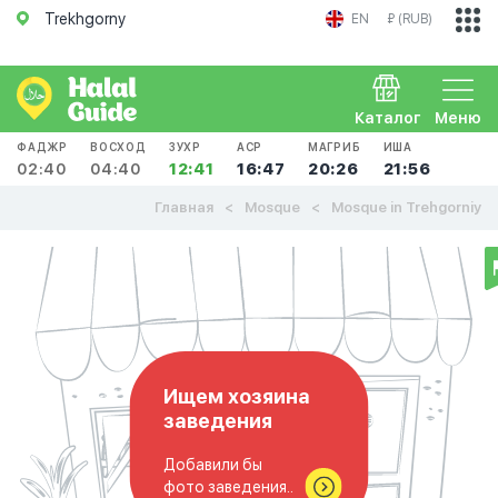
Trekhgorny
EN
₽ (RUB)
Каталог
Меню
ФАДЖР
ВОСХОД
ЗУХР
АСР
МАГРИБ
ИША
02:40
04:40
12:41
16:47
20:26
21:56
Главная
Mosque
Mosque in Trehgorniy
Ищем хозяина
заведения
Добавили бы
фото заведения..