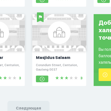
Доб
хал
точ
Вы по
балло
ar
Masjidus Salaam
халяль
et, Centurion,
Corundum Street, Centurion,
Gauteng 0037
3
3
Следующая