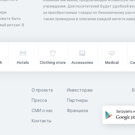
Книжные магазины, предлагающие исламскую лит
учреждения. Для посетителей будет удобной во
виды
за приобретенные товары по безналичному расч
можете быть
также приведена в описании каждой мечети наше
ый ритуал. В
h
Hotels
Clothing store
Accessories
Medical
Ca
О проекте
Инвесторам
В
Пресса
Партнеры
й
СМИ о нас
Франшиза
Загрузить 
Контакты