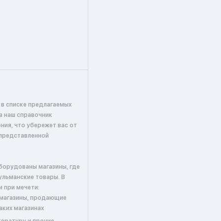
 в списке предлагаемых
в наш справочник
ия, что убережет вас от
представленной
борудованы магазины, где
льманские товары. В
и при мечети:
; магазины, продающие
аких магазинах