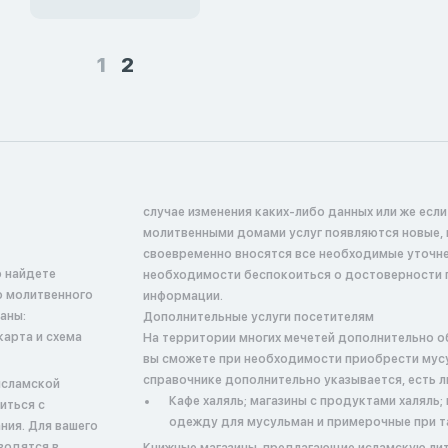
1
2
случае изменения каких-либо данных или же если
молитвенными домами услуг появляются новые, 
своевременно вносятся все необходимые уточнен
о найдете
необходимости беспокоиться о достоверности 
о молитвенного
информации.
аны:
Дополнительные услуги посетителям
карта и схема
На территории многих мечетей дополнительно о
вы сможете при необходимости приобрести мусу
справочнике дополнительно указывается, есть л
исламской
Кафе халяль; магазины с продуктами халяль
иться с
одежду для мусульман и примерочные при т
ния. Для вашего
водятся в