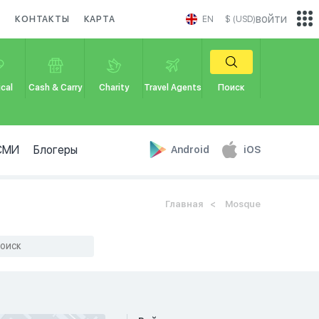
войти
И
КОНТАКТЫ
КАРТА
EN
$ (USD)
cal
Cash & Carry
Charity
Travel Agents
Поиск
СМИ
Блогеры
Android
iOS
Главная
Mosque