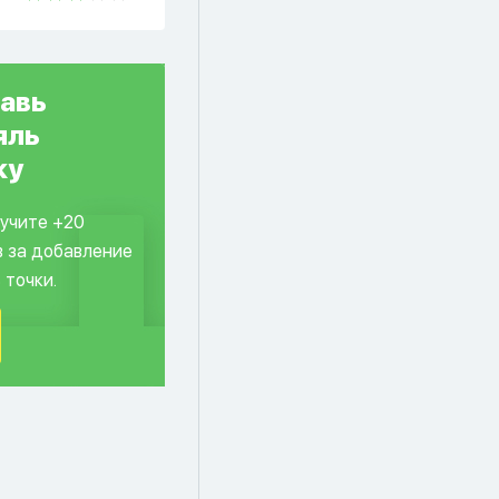
авь
яль
ку
лучите +20
в за добавление
 точки.