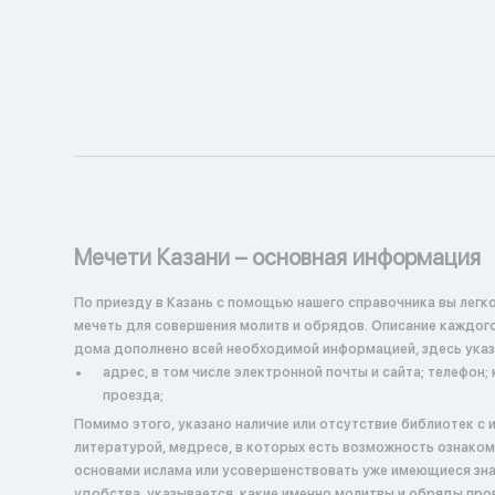
Мечети Казани – основная информация
По приезду в Казань с помощью нашего справочника вы легк
мечеть для совершения молитв и обрядов. Описание каждог
дома дополнено всей необходимой информацией, здесь указ
адрес, в том числе электронной почты и сайта; телефон; 
проезда;
Помимо этого, указано наличие или отсутствие библиотек с 
литературой, медресе, в которых есть возможность ознаком
основами ислама или усовершенствовать уже имеющиеся зна
удобства, указывается, какие именно молитвы и обряды про