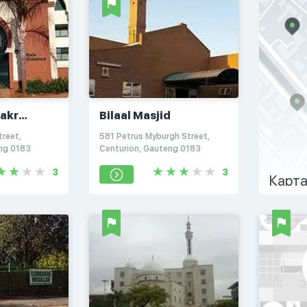
akr
Bilaal Masjid
treet,
581 Petrus Myburgh Street,
eng 0183
Centurion, Gauteng 0183
3
3
Карта