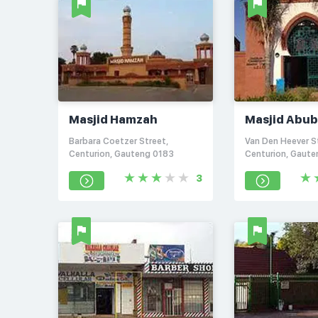
Masjid Hamzah
Masjid Abub
Siddique
Barbara Coetzer Street,
Van Den Heever S
Centurion, Gauteng 0183
Centurion, Gaut
3