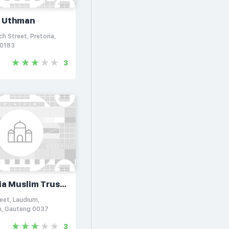
d Uthman
h Street, Pretoria,
 0183
3
ia Muslim Trust
 Masjid
eet, Laudium,
n, Gauteng 0037
3