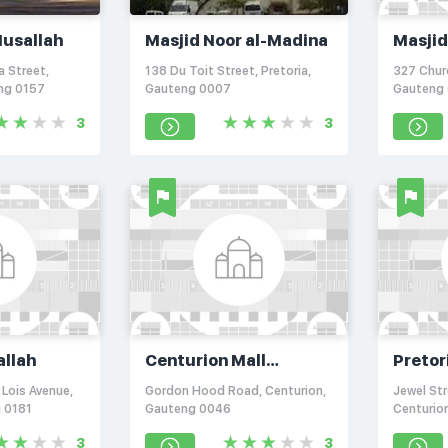
Musallah
Masjid Noor al-Madina
Masji
a Street,
138 Du Toit Street, Pretoria,
327 Churc
eng 0157
Gauteng 0007
Gauteng
3
3
llah
Centurion Mall
Pretor
Musallah
Jumma
 Lois Avenue,
Gordon Hood Road, Centurion,
Jewel Str
g 0181
Gauteng 0046
Centurio
3
3