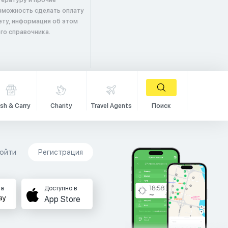
ературу и прочие
зможность сделать оплату
ету, информация об этом
го справочника.
sh & Carry
Charity
Travel Agents
Поиск
ойти
Регистрация
на
Доступно в
App Store