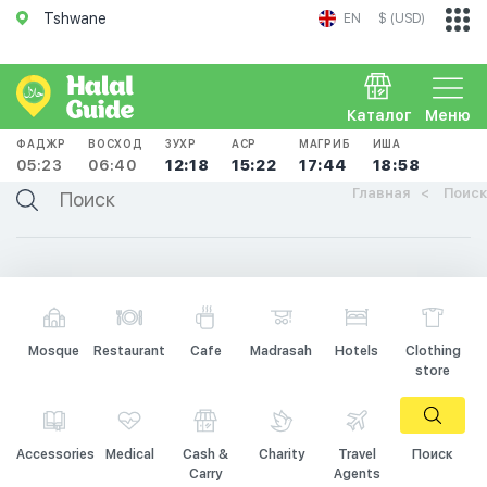
Tshwane
EN
$ (USD)
Каталог
Меню
ФАДЖР
ВОСХОД
ЗУХР
АСР
МАГРИБ
ИША
05:23
06:40
12:18
15:22
17:44
18:58
Главная
Поиск
Mosque
Restaurant
Cafe
Madrasah
Hotels
Clothing
store
Accessories
Medical
Cash &
Charity
Travel
Поиск
Carry
Agents