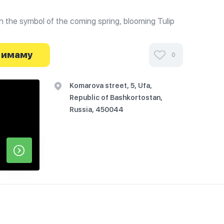
 the symbol of the coming spring, blooming Tulip
ymbol of the Turkic peoples), and the minarets
 имаму
0
Komarova street, 5, Ufa,
Republic of Bashkortostan,
Russia, 450044