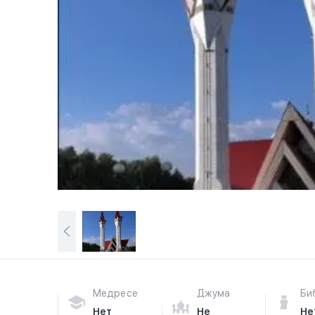
Медресе
Джума
Би
Нет
Не
Не