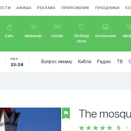
ОСТИ
АФИША
РЕКЛАМА
ПРИЛОЖЕНИЕ
ПРАЗДНИКИ
К
Cafe
Madrasah
Hotels
Clothing
Accessories
Medi
store
Б
ИША
Вопрос имаму
Кибла
Радио
ТВ
23:28
The mosque
5