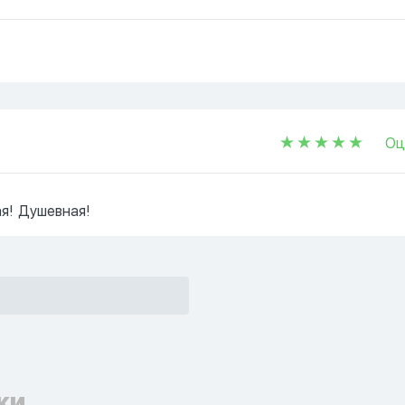
Оц
ая! Душевная!
ки