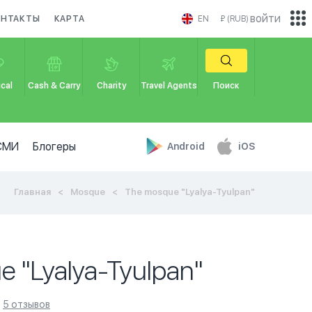
войти
ОНТАКТЫ
КАРТА
EN
₽ (RUB)
cal
Cash & Carry
Charity
Travel Agents
Поиск
СМИ
Блогеры
Android
iOS
Главная
Mosque
The mosque "Lyalya-Tyulpan"
 "Lyalya-Tyulpan"
5 отзывов