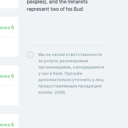
peoples), and the minarets 
represent two of his Bud.
енка
5
Мы не несем ответственности
за услуги, реализуемые
организациями, находящимися
у нас в базе. Просьба
енка
5
дополнительно уточнять у лиц,
предоставляющих продукцию
халяль. (306)
енка
5