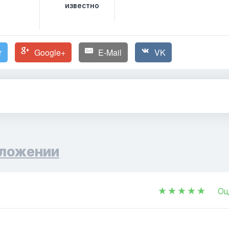
известно
r
Google+
E-Mail
VK
ложении
Оц