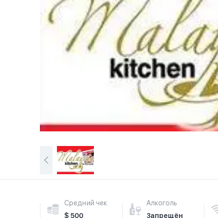
Средний чек
Алкоголь
$ 500
Запрещён