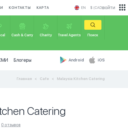
войти
КИ
КОНТАКТЫ
КАРТА
EN
$ (CAD)
cal
Cash & Carry
Charity
Travel Agents
Поиск
СМИ
Блогеры
Android
iOS
Главная
Cafe
Malaysia Kitchen Catering
itchen Catering
0 отзывов