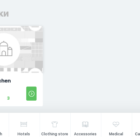
ки
chen
3
h
Hotels
Clothing store
Accessories
Medical
Ca