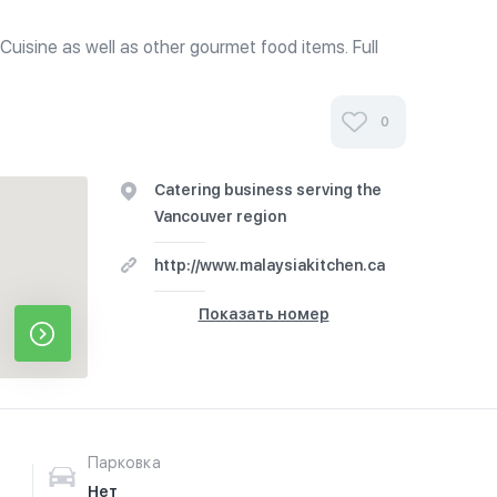
Cuisine as well as other gourmet food items. Full
o restaurant.
0
Catering business serving the
Vancouver region
http://www.malaysiakitchen.ca
Показать номер
Парковка
Нет