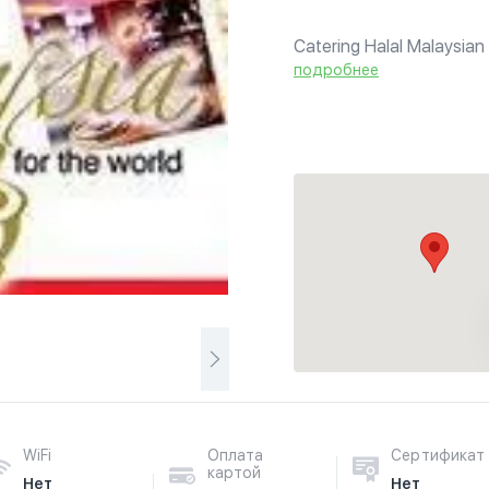
Catering Halal Malaysian 
catering service only - n
подробнее
WiFi
Оплата
Сертификат
картой
Нет
Нет