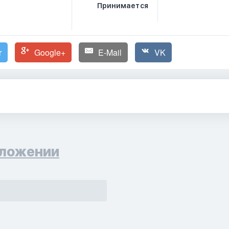
Принимается
r
Google+
E-Mail
VK
ложении