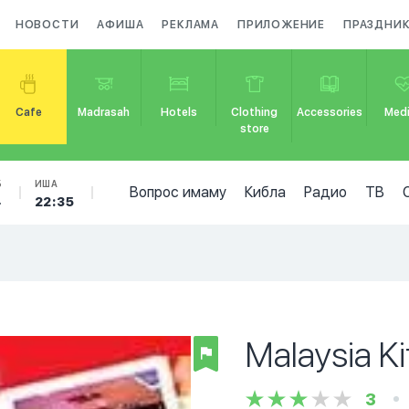
НОВОСТИ
АФИША
РЕКЛАМА
ПРИЛОЖЕНИЕ
ПРАЗДНИ
Cafe
Madrasah
Hotels
Clothing
Accessories
Medi
store
Б
ИША
Вопрос имаму
Кибла
Радио
ТВ
4
22:35
Malaysia K
3