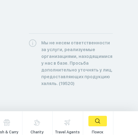
Мы не несем ответственности
за услуги, реализуемые
организациями, находящимися
у нас в базе. Просьба
дополнительно уточнять у лиц,
предоставляющих продукцию
халяль. (19520)
sh & Carry
Charity
Travel Agents
Поиск