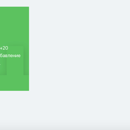
 +20
обавление
.