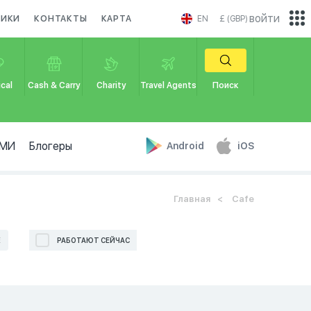
войти
НИКИ
КОНТАКТЫ
КАРТА
EN
£ (GBP)
cal
Cash & Carry
Charity
Travel Agents
Поиск
МИ
Блогеры
Android
iOS
Главная
Cafe
Е
РАБОТАЮТ СЕЙЧАС