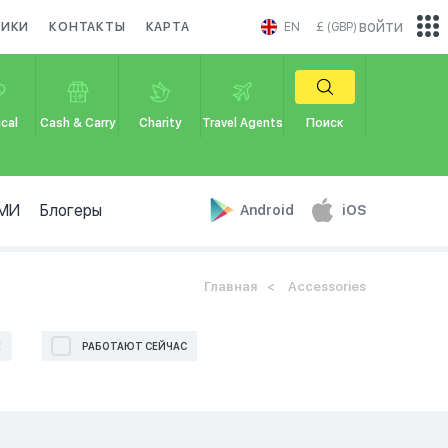
войти
НИКИ
КОНТАКТЫ
КАРТА
EN
£ (GBP)
cal
Cash & Carry
Charity
Travel Agents
Поиск
МИ
Блогеры
Android
iOS
Главная
Accessories
Е
РАБОТАЮТ СЕЙЧАС