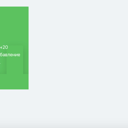
 +20
обавление
.