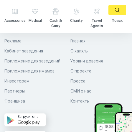
Accessories
Medical
Cash &
Charity
Travel
Поиск
Carry
Agents
Реклама
Главная
Кабинет заведения
О халяль
Приложение для заведений
Уровни доверия
Приложение для имамов
О проекте
Инвесторам
Пресса
Партнеры
СМИ о нас
Франшиза
Контакты
Загрузить на