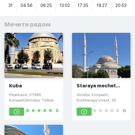
31
04:56
06:25
13:02
17:35
19:27
20:53
Мечети рядом
Kuba
Staraya mechet
Arapsuyu
PInarbassI, 07985
Antalya, Konyaalti,
KonyaaltI/Antalya, Türkiye
Kushkavagy street, 36
5
0