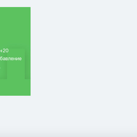
 +20
обавление
.