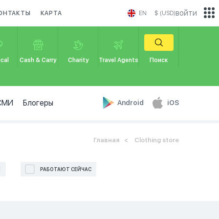
войти
ОНТАКТЫ
КАРТА
EN
$ (USD)
cal
Cash & Carry
Charity
Travel Agents
Поиск
СМИ
Блогеры
Android
iOS
Главная
Clothing store
Е
РАБОТАЮТ СЕЙЧАС