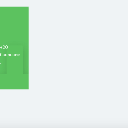
 +20
обавление
.