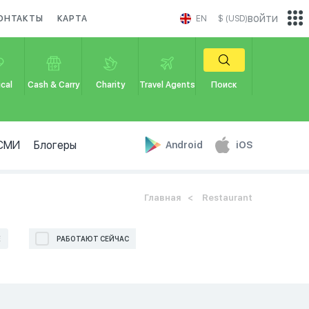
войти
ОНТАКТЫ
КАРТА
EN
$ (USD)
cal
Cash & Carry
Charity
Travel Agents
Поиск
СМИ
Блогеры
Android
iOS
Главная
Restaurant
Е
РАБОТАЮТ СЕЙЧАС