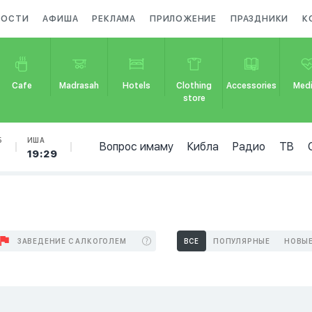
ВОСТИ
АФИША
РЕКЛАМА
ПРИЛОЖЕНИЕ
ПРАЗДНИКИ
К
Cafe
Madrasah
Hotels
Clothing
Accessories
Medi
store
Б
ИША
Вопрос имаму
Кибла
Радио
ТВ
19:29
ЗАВЕДЕНИЕ С АЛКОГОЛЕМ
ВСЕ
ПОПУЛЯРНЫЕ
НОВЫ