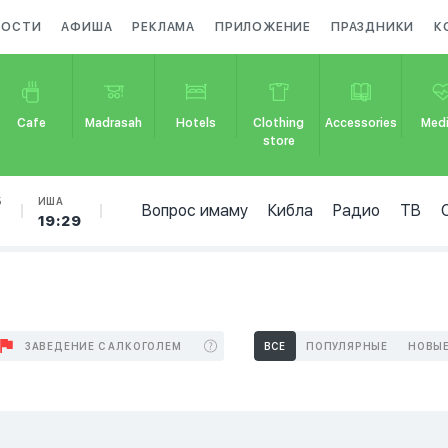
ВОСТИ
АФИША
РЕКЛАМА
ПРИЛОЖЕНИЕ
ПРАЗДНИКИ
К
Cafe
Madrasah
Hotels
Clothing
Accessories
Medi
store
Б
ИША
Вопрос имаму
Кибла
Радио
ТВ
19:29
ЗАВЕДЕНИЕ С АЛКОГОЛЕМ
ВСЕ
ПОПУЛЯРНЫЕ
НОВЫ