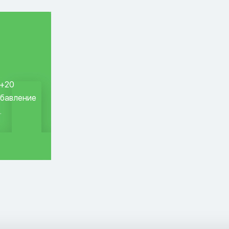
 +20
обавление
.