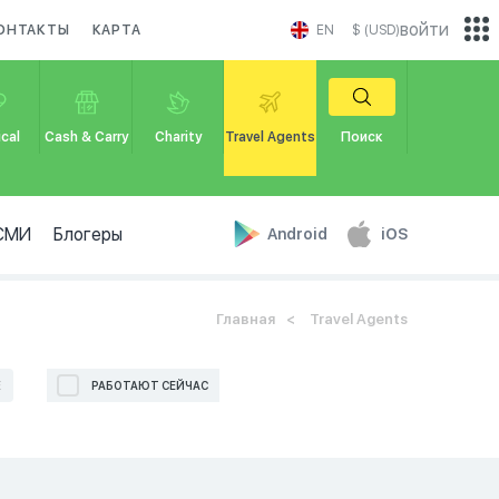
войти
ОНТАКТЫ
КАРТА
EN
$ (USD)
cal
Cash & Carry
Charity
Travel Agents
Поиск
СМИ
Блогеры
Android
iOS
Главная
Travel Agents
Е
РАБОТАЮТ СЕЙЧАС