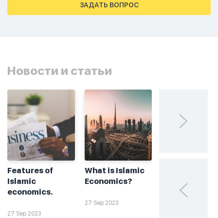
ЗАДАТЬ ВОПРОС
Новости и статьи
Features of
What is Islamic
Без греха: чт
Islamic
Economics?
такое
economics.
халяльное
инвестирова
27 Sep 2023
27 Sep 2023