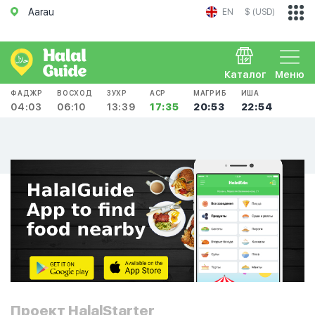
Aarau
EN
$ (USD)
Каталог
Меню
ФАДЖР
ВОСХОД
ЗУХР
АСР
МАГРИБ
ИША
04:03
06:10
13:39
17:35
20:53
22:54
Проект HalalStarter