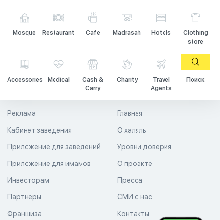
Mosque
Restaurant
Cafe
Madrasah
Hotels
Clothing
store
Accessories
Medical
Cash &
Charity
Travel
Поиск
Carry
Agents
Реклама
Главная
Кабинет заведения
О халяль
Приложение для заведений
Уровни доверия
Приложение для имамов
О проекте
Инвесторам
Пресса
Партнеры
СМИ о нас
Франшиза
Контакты