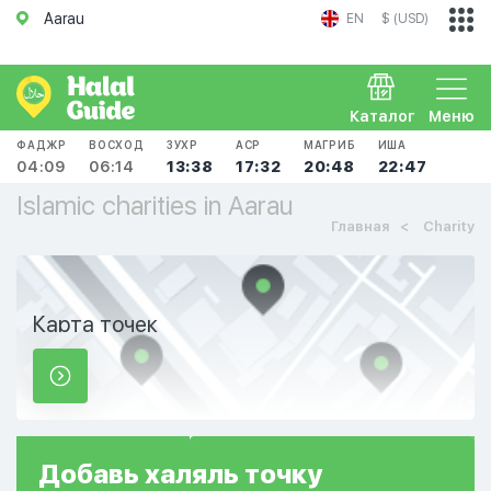
Aarau
EN
$ (USD)
Каталог
Меню
ФАДЖР
ВОСХОД
ЗУХР
АСР
МАГРИБ
ИША
04:09
06:14
13:38
17:32
20:48
22:47
Islamic charities in Aarau
Главная
Charity
Карта точек
Добавь
халяль
точку