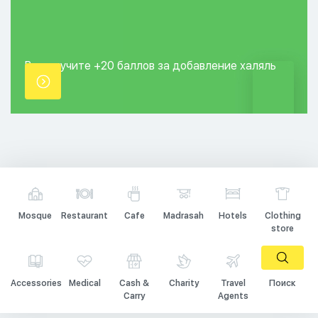
Вы получите +20
баллов за добавление
халяль
точки.
Mosque
Restaurant
Cafe
Madrasah
Hotels
Clothing
store
Accessories
Medical
Cash &
Charity
Travel
Поиск
Carry
Agents