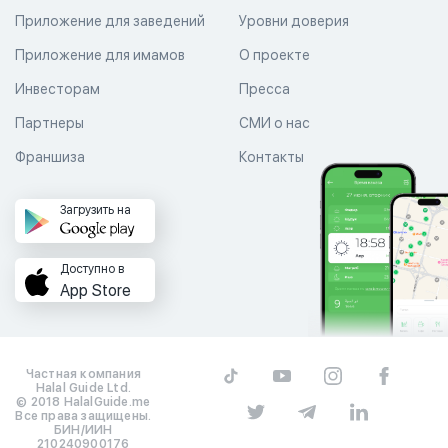
Приложение для заведений
Уровни доверия
Приложение для имамов
О проекте
Инвесторам
Пресса
Партнеры
СМИ о нас
Франшиза
Контакты
Загрузить на
Доступно в
App Store
Частная компания
Halal Guide Ltd.
© 2018 HalalGuide.me
Все права защищены.
БИН/ИИН
210240900176