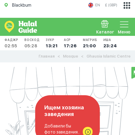
Blackburn
EN
£ (GBP)
Каталог
Меню
ФАДЖР
ВОСХОД
ЗУХР
АСР
МАГРИБ
ИША
02:55
05:28
13:21
17:26
21:00
23:24
Главная
Mosque
Ghausia Islamic Centre
Ищем хозяина
заведения
Добавили бы
фото заведения..