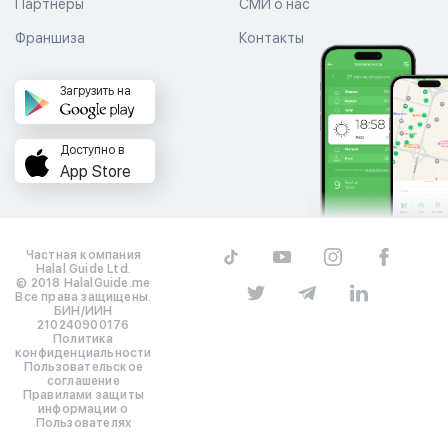
Партнеры
СМИ о нас
Франшиза
Контакты
Загрузить на
Доступно в
App Store
Частная компания
Halal Guide Ltd.
© 2018 HalalGuide.me
Все права защищены.
БИН/ИИН
210240900176
Политика
конфиденциальности
Пользовательское
соглашение
Правилами защиты
информации о
Пользователях