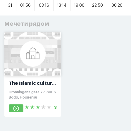
31
01:56
03:16
13:14
19:00
22:50
00:20
Мечети рядом
The Islamic cultural
centre in Bodø
Dronningens gate 77, 8006
Bodø, Норвегия
3