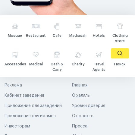
Mosque
Restaurant
Cafe
Madrasah
Hotels
Clothing
store
Accessories
Medical
Cash &
Charity
Travel
Поиск
Carry
Agents
Реклама
Главная
Кабинет заведения
О халяль
Приложение для заведений
Уровни доверия
Приложение для имамов
О проекте
Инвесторам
Пресса