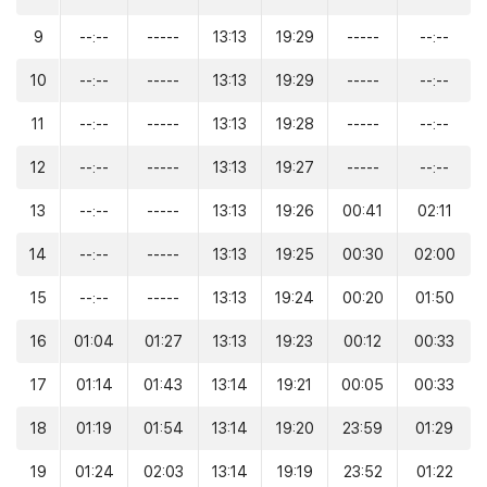
9
--:--
-----
13:13
19:29
-----
--:--
10
--:--
-----
13:13
19:29
-----
--:--
11
--:--
-----
13:13
19:28
-----
--:--
12
--:--
-----
13:13
19:27
-----
--:--
13
--:--
-----
13:13
19:26
00:41
02:11
14
--:--
-----
13:13
19:25
00:30
02:00
15
--:--
-----
13:13
19:24
00:20
01:50
16
01:04
01:27
13:13
19:23
00:12
00:33
17
01:14
01:43
13:14
19:21
00:05
00:33
18
01:19
01:54
13:14
19:20
23:59
01:29
19
01:24
02:03
13:14
19:19
23:52
01:22