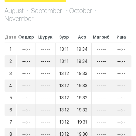
August
September
October
November
Дата
Фаджр
Шурук
Зухр
Аср
Магриб
Иша
1
--:--
-----
13:11
19:34
-----
--:--
2
--:--
-----
13:11
19:34
-----
--:--
3
--:--
-----
13:12
19:33
-----
--:--
4
--:--
-----
13:12
19:33
-----
--:--
5
--:--
-----
13:12
19:32
-----
--:--
6
--:--
-----
13:12
19:32
-----
--:--
7
--:--
-----
13:12
19:31
-----
--:--
8
--:--
-----
13:12
19:30
-----
--:--