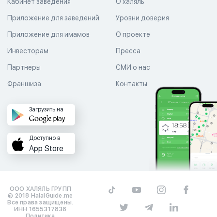
Кабинет заведения
О халяль
Приложение для заведений
Уровни доверия
Приложение для имамов
О проекте
Инвесторам
Пресса
Партнеры
СМИ о нас
Франшиза
Контакты
Загрузить на
Доступно в
App Store
ООО ХАЛЯЛЬ ГРУПП
© 2018 HalalGuide.me
Все права защищены.
ИНН 1655317836
Политика