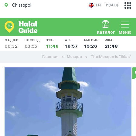
Chistopol
EN
₽ (RUB)
Каталог
Меню
ФАДЖР
ВОСХОД
ЗУХР
АСР
МАГРИБ
ИША
00:32
03:55
11:48
16:57
19:26
21:48
Главная
Mosque
The Mosque Is "Ihlas"