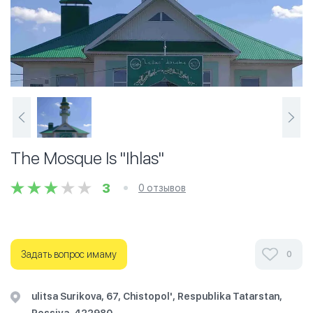
The Mosque Is "Ihlas"
3
0 отзывов
Задать вопрос имаму
0
ulitsa Surikova, 67, Chistopol', Respublika Tatarstan,