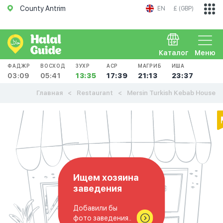
County Antrim
EN
£ (GBP)
Каталог
Меню
ФАДЖР
ВОСХОД
ЗУХР
АСР
МАГРИБ
ИША
03:09
05:41
13:35
17:39
21:13
23:37
Главная
Restaurant
Mersin Turkish Kebab House
Ищем хозяина
заведения
Добавили бы
фото заведения..