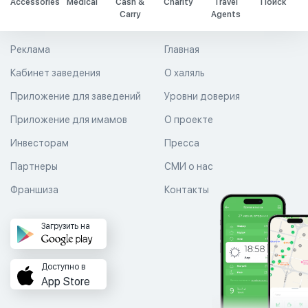
Accessories
Medical
Cash &
Charity
Travel
Поиск
Carry
Agents
Реклама
Главная
Кабинет заведения
О халяль
Приложение для заведений
Уровни доверия
Приложение для имамов
О проекте
Инвесторам
Пресса
Партнеры
СМИ о нас
Франшиза
Контакты
Загрузить на
Доступно в
App Store