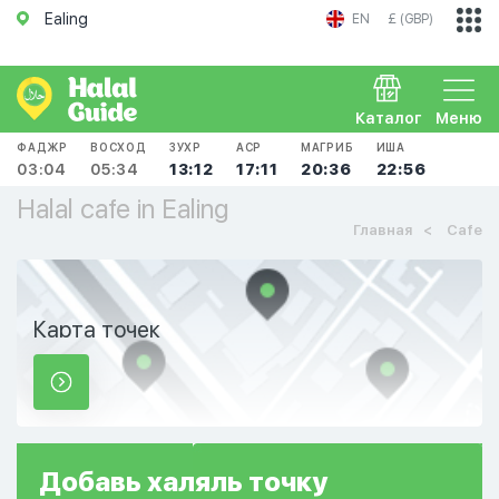
Ealing
EN
£ (GBP)
Каталог
Меню
ФАДЖР
ВОСХОД
ЗУХР
АСР
МАГРИБ
ИША
03:04
05:34
13:12
17:11
20:36
22:56
Halal cafe in Ealing
Главная
Cafe
Карта точек
Добавь
халяль
точку