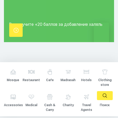
Вы получите +20
баллов за добавление
халяль
точки.
Mosque
Restaurant
Cafe
Madrasah
Hotels
Clothing
store
Accessories
Medical
Cash &
Charity
Travel
Поиск
Carry
Agents