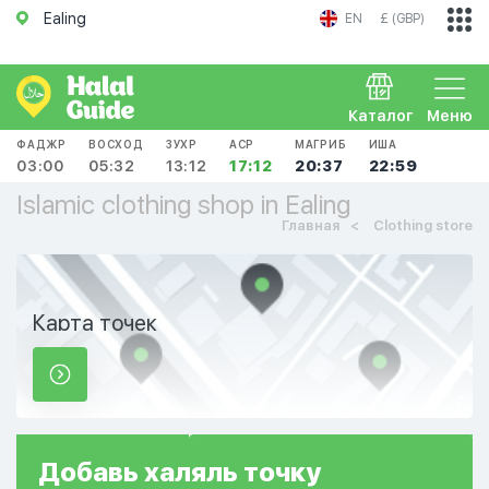
Ealing
EN
£ (GBP)
Каталог
Меню
ФАДЖР
ВОСХОД
ЗУХР
АСР
МАГРИБ
ИША
03:00
05:32
13:12
17:12
20:37
22:59
Islamic clothing shop in Ealing
Главная
Clothing store
Карта точек
Добавь
халяль
точку