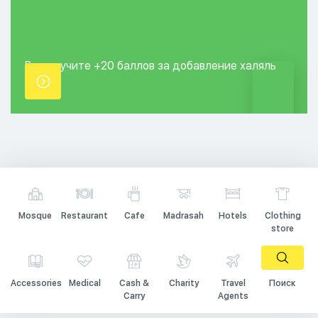
Вы получите +20
баллов за добавление
халяль
точки.
Mosque
Restaurant
Cafe
Madrasah
Hotels
Clothing
store
Accessories
Medical
Cash &
Charity
Travel
Поиск
Carry
Agents