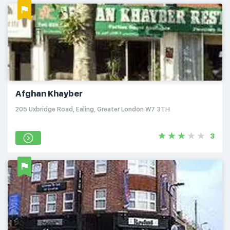
Afghan Khayber
205 Uxbridge Road, Ealing, Greater London W7 3TH
3