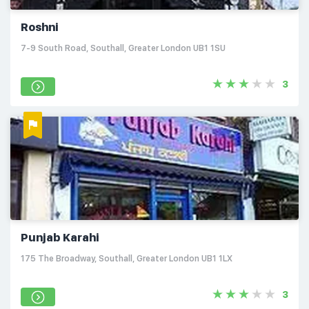
Roshni
7-9 South Road, Southall, Greater London UB1 1SU
3
Punjab Karahi
175 The Broadway, Southall, Greater London UB1 1LX
3