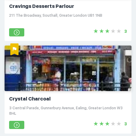
Cravings Desserts Parlour
211 The Broadway, Southall, Greater London UB1 1NB
3
Crystal Charcoal
3 Central Parade, Gunnerbury Avenue, Ealing, Greater London W3
8HL
3