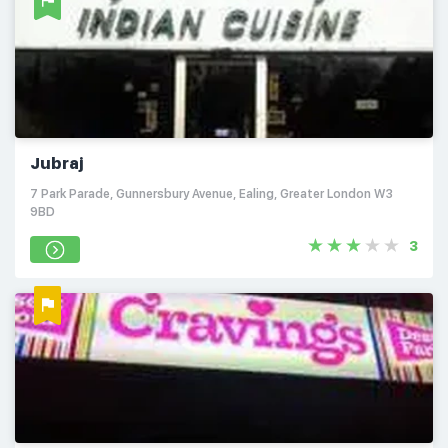
Jubraj
7 Park Parade, Gunnersbury Avenue, Ealing, Greater London W3
9BD
3