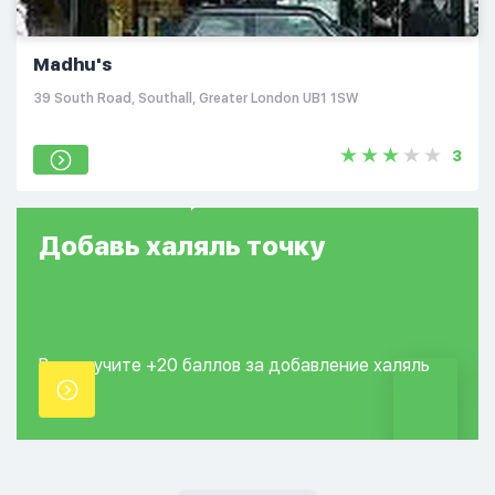
Madhu's
39 South Road, Southall, Greater London UB1 1SW
3
Добавь
халяль
точку
Вы получите +20
баллов за добавление
халяль
точки.