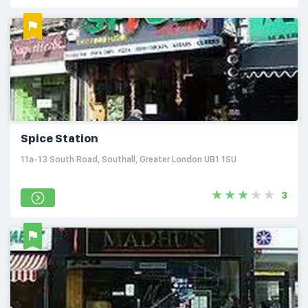
Spice Station
11a-13 South Road, Southall, Greater London UB1 1SU
3