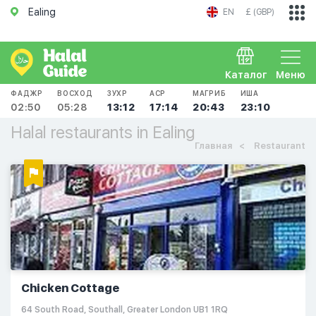
Ealing
EN
£ (GBP)
Каталог
Меню
ФАДЖР
ВОСХОД
ЗУХР
АСР
МАГРИБ
ИША
02:50
05:28
13:12
17:14
20:43
23:10
Halal restaurants in Ealing
Главная
Restaurant
Chicken Cottage
64 South Road, Southall, Greater London UB1 1RQ