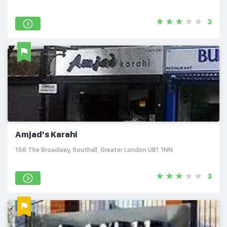
3
Amjad's Karahi
156 The Broadway, Southall, Greater London UB1 1NN
3