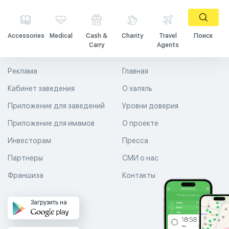
Accessories
Medical
Cash &
Charity
Travel
Поиск
Carry
Agents
Реклама
Главная
Кабинет заведения
О халяль
Приложение для заведений
Уровни доверия
Приложение для имамов
О проекте
Инвесторам
Пресса
Партнеры
СМИ о нас
Франшиза
Контакты
Загрузить на