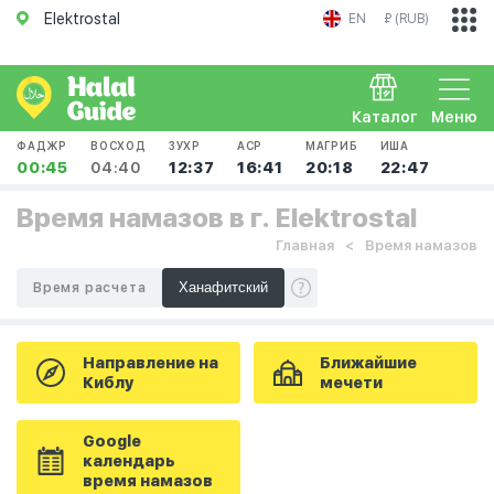
Elektrostal
EN
₽ (RUB)
Каталог
Меню
ФАДЖР
ВОСХОД
ЗУХР
АСР
МАГРИБ
ИША
00:45
04:40
12:37
16:41
20:18
22:47
Время намазов в г. Elektrostal
Главная
Время намазов
Время расчета
Направление на
Ближайшие
Киблу
мечети
Google
календарь
время намазов