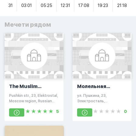
31
03:01
05:25
12:31
17:08
19:23
21:18
Мечети рядом
The Muslim
Молельная
community
комната
Pushkin str., 23, Elektrostal,
ул. Пушкина, 23,
Elektrostal
Moscow region, Russian
Электросталь,
Federation, 144005
Московская обл., Россия,
5
0
144005