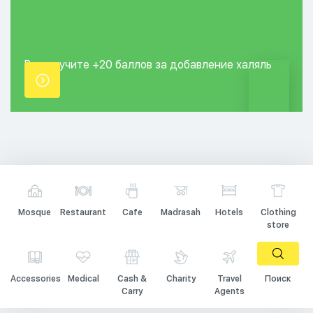
Вы получите +20
баллов за добавление
халяль
точки.
Mosque
Restaurant
Cafe
Madrasah
Hotels
Clothing
store
Accessories
Medical
Cash &
Charity
Travel
Поиск
Carry
Agents