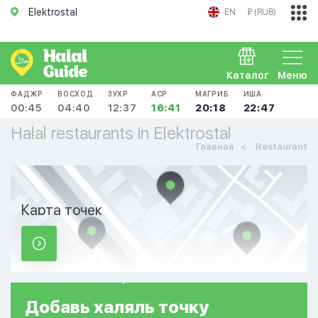
Elektrostal
EN
₽ (RUB)
Каталог
Меню
ФАДЖР
ВОСХОД
ЗУХР
АСР
МАГРИБ
ИША
00:45
04:40
12:37
16:41
20:18
22:47
Halal restaurants in Elektrostal
Главная
Restaurant
Карта точек
Добавь
халяль
точку