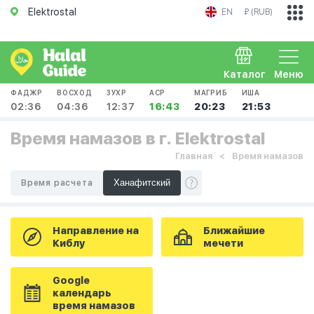
Elektrostal
EN
₽ (RUB)
Каталог
Меню
ФАДЖР
ВОСХОД
ЗУХР
АСР
МАГРИБ
ИША
02:36
04:36
12:37
16:43
20:23
21:53
Время намазов в г. Elektrostal
Главная
Время намазов
Время расчета
Направление на
Ближайшие
Киблу
мечети
Google
календарь
время намазов