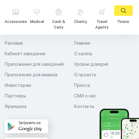
Accessories
Medical
Cash &
Charity
Travel
Поиск
Carry
Agents
Реклама
Главная
Кабинет заведения
О халяль
Приложение для заведений
Уровни доверия
Приложение для имамов
О проекте
Инвесторам
Пресса
Партнеры
СМИ о нас
Франшиза
Контакты
Загрузить на