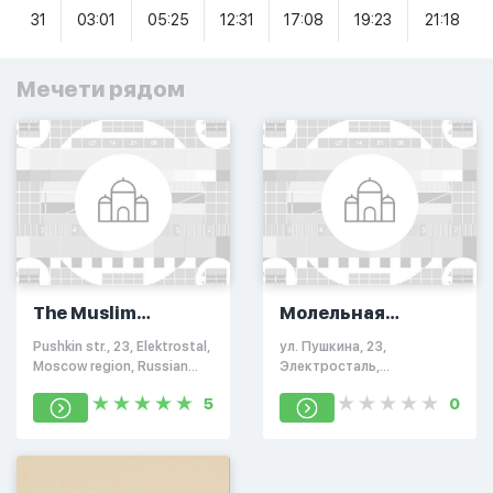
31
03:01
05:25
12:31
17:08
19:23
21:18
Мечети рядом
The Muslim
Молельная
community
комната
Pushkin str., 23, Elektrostal,
ул. Пушкина, 23,
Elektrostal
Moscow region, Russian
Электросталь,
Federation, 144005
Московская обл., Россия,
5
0
144005