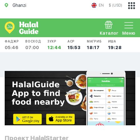
Ghanzi
EN
$ (USD)
Каталог
Меню
ФАДЖР
ВОСХОД
ЗУХР
АСР
МАГРИБ
ИША
05:46
07:00
12:44
15:53
18:17
19:28
Проект HalalStarter