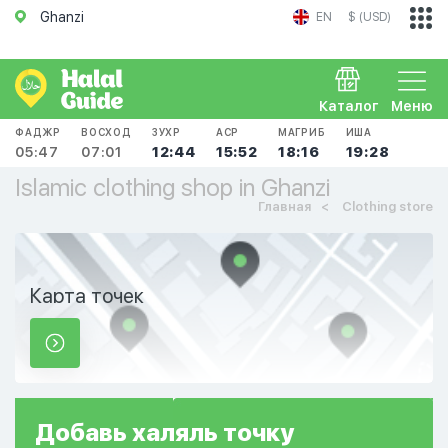
Ghanzi
EN
$ (USD)
Каталог
Меню
ФАДЖР
ВОСХОД
ЗУХР
АСР
МАГРИБ
ИША
05:47
07:01
12:44
15:52
18:16
19:28
Islamic clothing shop in Ghanzi
Главная
Clothing store
Карта точек
Добавь
халяль
точку