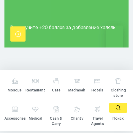
Вы получите +20
баллов за добавление
халяль
точки.
Mosque
Restaurant
Cafe
Madrasah
Hotels
Clothing
store
Accessories
Medical
Cash &
Charity
Travel
Поиск
Carry
Agents