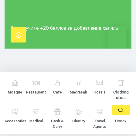
Вы получите +20
баллов за добавление
халяль
точки.
Mosque
Restaurant
Cafe
Madrasah
Hotels
Clothing
store
Accessories
Medical
Cash &
Charity
Travel
Поиск
Carry
Agents