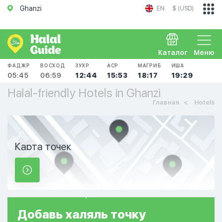
Ghanzi
EN
$ (USD)
Каталог
Меню
ФАДЖР
ВОСХОД
ЗУХР
АСР
МАГРИБ
ИША
05:45
06:59
12:44
15:53
18:17
19:29
Halal-friendly Hotels in Ghanzi
Главная
Hotels
Карта точек
Добавь
халяль
точку