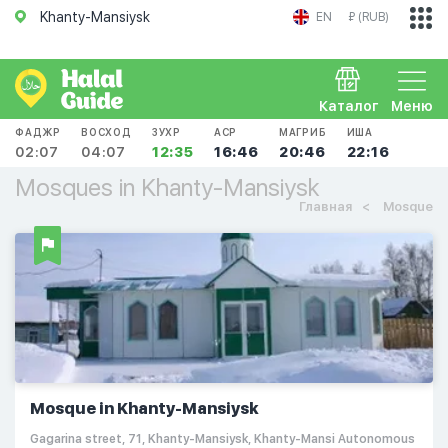
Khanty-Mansiysk
EN
₽ (RUB)
Каталог
Меню
ФАДЖР
ВОСХОД
ЗУХР
АСР
МАГРИБ
ИША
02:07
04:07
12:35
16:46
20:46
22:16
Mosques in Khanty-Mansiysk
Главная
Mosque
Mosque in Khanty-Mansiysk
Gagarina street, 71, Khanty-Mansiysk, Khanty-Mansi Autonomous