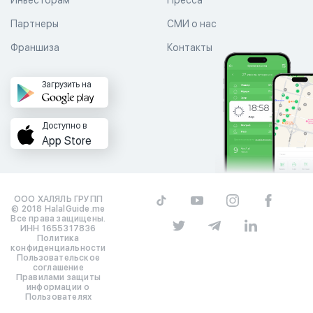
Инвесторам
Пресса
Партнеры
СМИ о нас
Франшиза
Контакты
Загрузить на
Доступно в
App Store
ООО ХАЛЯЛЬ ГРУПП
© 2018 HalalGuide.me
Все права защищены.
ИНН 1655317836
Политика
конфиденциальности
Пользовательское
соглашение
Правилами защиты
информации о
Пользователях