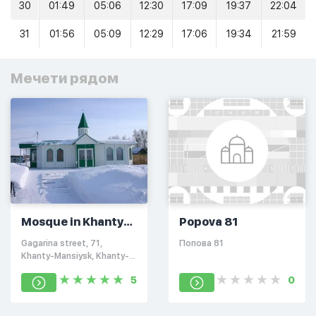
30
01:49
05:06
12:30
17:09
19:37
22:04
31
01:56
05:09
12:29
17:06
19:34
21:59
Мечети рядом
Mosque in Khanty-
Popova 81
Mansiysk
Gagarina street, 71,
Попова 81
Khanty-Mansiysk, Khanty-
Mansi Autonomous Okrug,
5
0
Russia, 628011