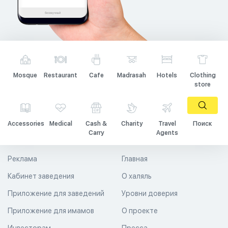
Mosque
Restaurant
Cafe
Madrasah
Hotels
Clothing
store
Accessories
Medical
Cash &
Charity
Travel
Поиск
Carry
Agents
Реклама
Главная
Кабинет заведения
О халяль
Приложение для заведений
Уровни доверия
Приложение для имамов
О проекте