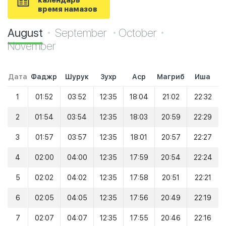
календарь
время намазов
August
September
October
November
Дата
Фаджр
Шурук
Зухр
Аср
Магриб
Иша
1
01:52
03:52
12:35
18:04
21:02
22:32
2
01:54
03:54
12:35
18:03
20:59
22:29
3
01:57
03:57
12:35
18:01
20:57
22:27
4
02:00
04:00
12:35
17:59
20:54
22:24
5
02:02
04:02
12:35
17:58
20:51
22:21
6
02:05
04:05
12:35
17:56
20:49
22:19
7
02:07
04:07
12:35
17:55
20:46
22:16