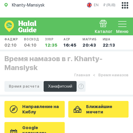
Khanty-Mansiysk
EN
₽ (RUB)
Каталог
Меню
ФАДЖР
ВОСХОД
ЗУХР
АСР
МАГРИБ
ИША
02:10
04:10
12:35
16:45
20:43
22:13
Время намазов в г. Khanty-
Mansiysk
Главная
Время намазов
Время расчета
Направление на
Ближайшие
Киблу
мечети
Google