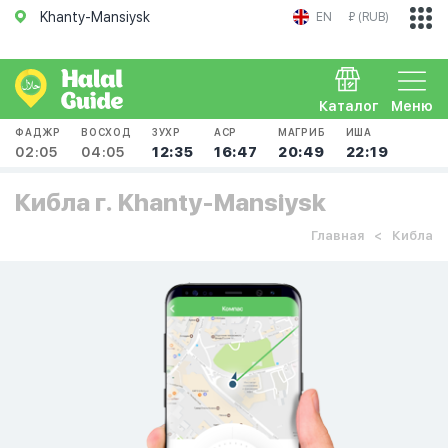
Khanty-Mansiysk
EN
₽ (RUB)
Каталог
Меню
ФАДЖР
ВОСХОД
ЗУХР
АСР
МАГРИБ
ИША
02:05
04:05
12:35
16:47
20:49
22:19
Кибла г. Khanty-Mansiysk
Главная
Кибла