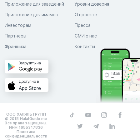
Приложение для заведений
Уровни доверия
Приложение для имамов
О проекте
Инвесторам
Пресса
Партнеры
СМИ о нас
Франшиза
Контакты
Загрузить на
Доступно в
App Store
ООО ХАЛЯЛЬ ГРУПП
© 2018 HalalGuide.me
Все права защищены.
ИНН 1655317836
Политика
конфиденциальности