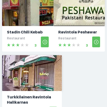
Stadin Chili Kebab
Ravintola Peshawar
Restaurant
Restaurant
3
3
Turkkilainen Ravintola
Halikarnas