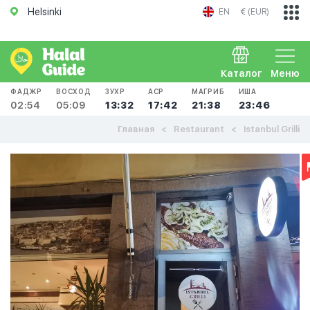
Helsinki
EN
€ (EUR)
Каталог
Меню
ФАДЖР
ВОСХОД
ЗУХР
АСР
МАГРИБ
ИША
02:54
05:09
13:32
17:42
21:38
23:46
Главная
Restaurant
Istanbul Grilli