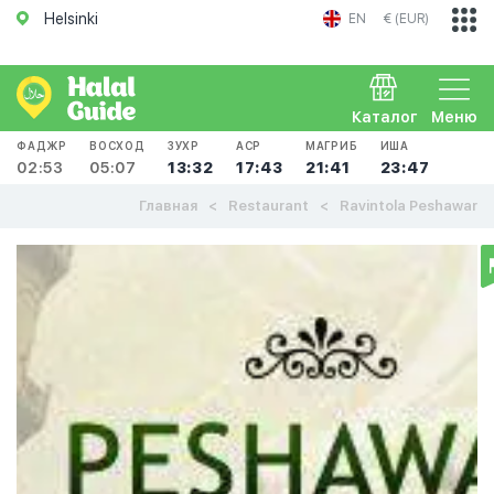
Helsinki
EN
€ (EUR)
Каталог
Меню
ФАДЖР
ВОСХОД
ЗУХР
АСР
МАГРИБ
ИША
02:53
05:07
13:32
17:43
21:41
23:47
Главная
Restaurant
Ravintola Peshawar