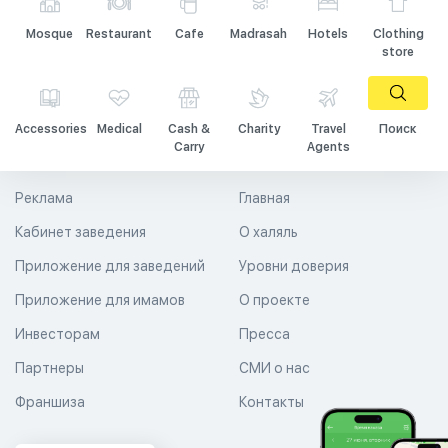
Mosque
Restaurant
Cafe
Madrasah
Hotels
Clothing
store
Accessories
Medical
Cash &
Charity
Travel
Поиск
Carry
Agents
Реклама
Главная
Кабинет заведения
О халяль
Приложение для заведений
Уровни доверия
Приложение для имамов
О проекте
Инвесторам
Пресса
Партнеры
СМИ о нас
Франшиза
Контакты