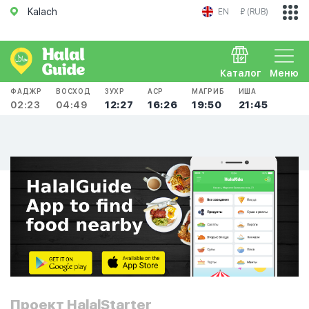
Kalach
EN
₽ (RUB)
Каталог
Меню
ФАДЖР
ВОСХОД
ЗУХР
АСР
МАГРИБ
ИША
02:23
04:49
12:27
16:26
19:50
21:45
Проект HalalStarter