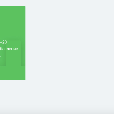
 +20
обавление
.