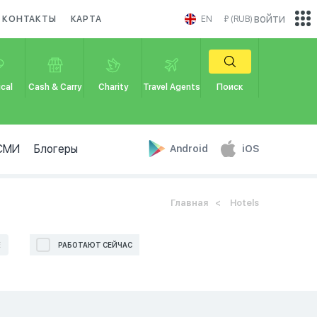
войти
КОНТАКТЫ
КАРТА
EN
₽ (RUB)
cal
Cash & Carry
Charity
Travel Agents
Поиск
СМИ
Блогеры
Android
iOS
Главная
Hotels
Е
РАБОТАЮТ СЕЙЧАС