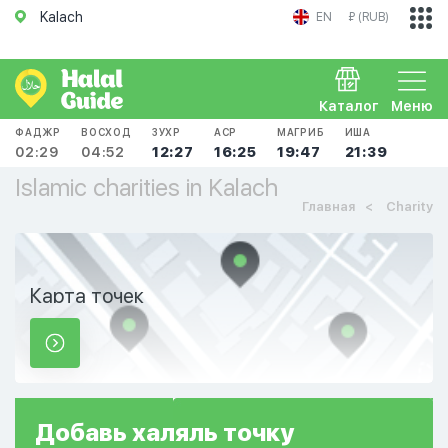
Kalach
EN
₽ (RUB)
Каталог
Меню
ФАДЖР
ВОСХОД
ЗУХР
АСР
МАГРИБ
ИША
02:29
04:52
12:27
16:25
19:47
21:39
Islamic charities in Kalach
Главная
Charity
Карта точек
Добавь
халяль
точку