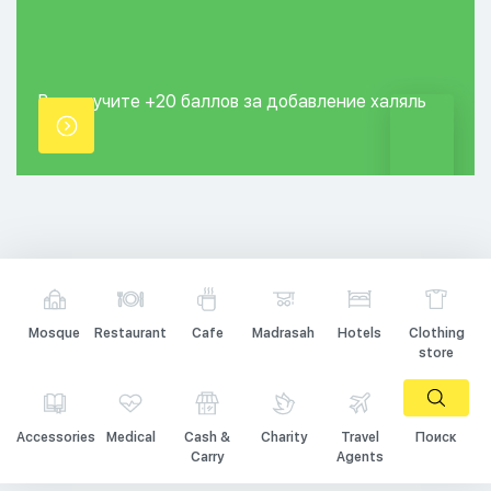
Вы получите +20
баллов за добавление
халяль
точки.
Mosque
Restaurant
Cafe
Madrasah
Hotels
Clothing
store
Accessories
Medical
Cash &
Charity
Travel
Поиск
Carry
Agents