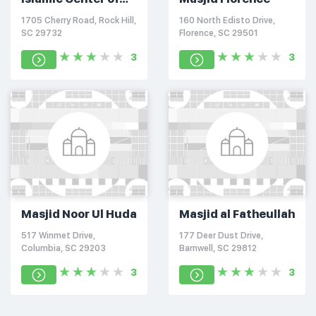
South Carolina
1705 Cherry Road, Rock Hill,
160 North Edisto Drive,
SC 29732
Florence, SC 29501
3
3
Masjid Noor Ul Huda
Masjid al Fatheullah
517 Winmet Drive,
177 Deer Dust Drive,
Columbia, SC 29203
Barnwell, SC 29812
3
3