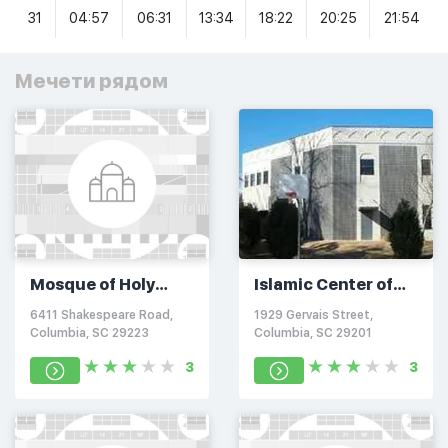
31
04:57
06:31
13:34
18:22
20:25
21:54
Мечети рядом
Mosque of Holy
Islamic Center of
Quran
Columbia
6411 Shakespeare Road,
1929 Gervais Street,
Columbia, SC 29223
Columbia, SC 29201
3
3