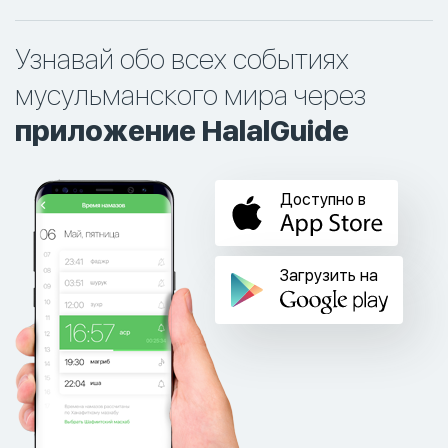
Узнавай обо всех событиях
мусульманского мира через
приложение HalalGuide
Доступно в
Загрузить на