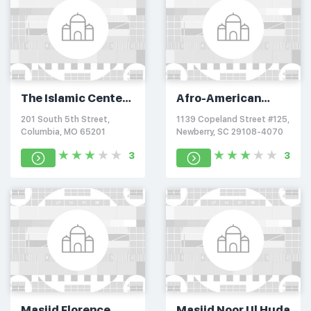
The Islamic Center
Afro-American
of Central Missouri
Islamic Ummah
201 South 5th Street,
1139 Copeland Street #125,
Columbia, MO 65201
Newberry, SC 29108-4070
3
3
Masjid Florence
Masjid Noor Ul Huda