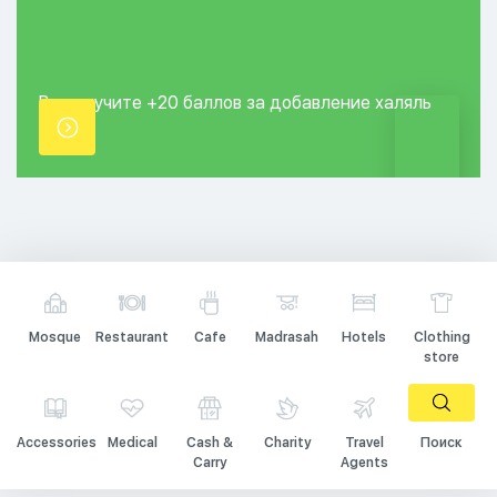
Вы получите +20
баллов за добавление
халяль
точки.
Mosque
Restaurant
Cafe
Madrasah
Hotels
Clothing
store
Accessories
Medical
Cash &
Charity
Travel
Поиск
Carry
Agents