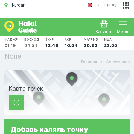
Kurgan
EN
₽ (RUB)
Каталог
Меню
ФАДЖР
ВОСХОД
ЗУХР
АСР
МАГРИБ
ИША
01:19
04:54
12:49
16:54
20:30
22:55
None
Главная
Accessories
Карта точек
Добавь
халяль
точку