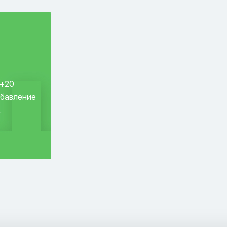
 +20
обавление
.