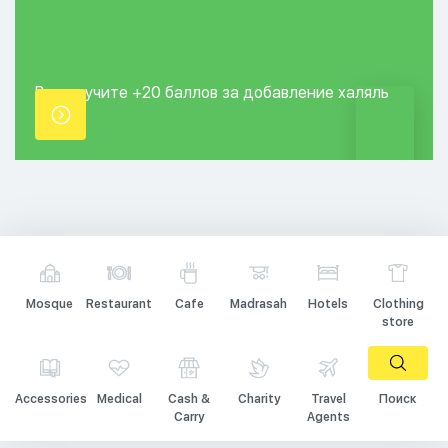
Вы получите +20
баллов за добавление
халяль
точки.
Mosque
Restaurant
Cafe
Madrasah
Hotels
Clothing
store
Accessories
Medical
Cash &
Charity
Travel
Поиск
Carry
Agents