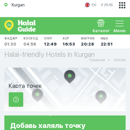
Kurgan
EN
₽ (RUB)
Каталог
Меню
ФАДЖР
ВОСХОД
ЗУХР
АСР
МАГРИБ
ИША
01:30
04:56
12:49
16:53
20:28
22:51
Halal-friendly Hotels in Kurgan
Главная
Hotels
Карта точек
Добавь
халяль
точку