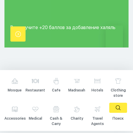
Вы получите +20
баллов за добавление
халяль
точки.
Mosque
Restaurant
Cafe
Madrasah
Hotels
Clothing
store
Accessories
Medical
Cash &
Charity
Travel
Поиск
Carry
Agents