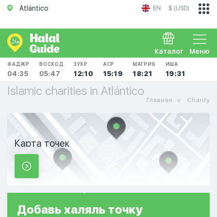
Atlántico
EN
$ (USD)
Каталог
Меню
ФАДЖР
ВОСХОД
ЗУХР
АСР
МАГРИБ
ИША
04:35
05:47
12:10
15:19
18:21
19:31
Islamic charities in Atlántico
Главная
Charity
Карта точек
Добавь
халяль
точку